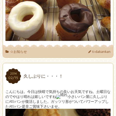
☆お知らせ
ti-dakankan
2014
2014
久しぶりに・・・！
02/15
02/15
こんにちは。今日は快晴で気持ちの良いお天気ですね。土曜日な
のでやはり晴れは嬉しいですね
小さいパン屋に久しぶり
にﾒﾛﾝパンが復活しました。ガッツリ形がついてパワーアップし
たﾒﾛﾝパン是非ご賞味下さいませ。