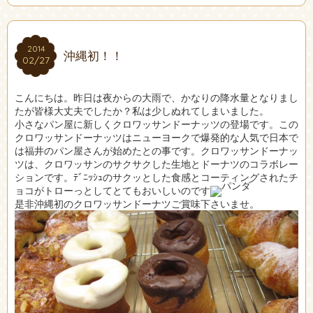
2014
2014
沖縄初！！
02/27
02/27
こんにちは。昨日は夜からの大雨で、かなりの降水量となりまし
たが皆様大丈夫でしたか？私は少しぬれてしまいました。
小さなパン屋に新しくクロワッサンドーナッツの登場です。この
クロワッサンドーナッツはニューヨークで爆発的な人気で日本で
は福井のパン屋さんが始めたとの事です。クロワッサンドーナッ
ツは、クロワッサンのサクサクした生地とドーナツのコラボレー
ションです。ﾃﾞﾆｯｼｭのサクッとした食感とコーティングされたチ
ョコがトローっとしてとてもおいしいのです
是非沖縄初のクロワッサンドーナツご賞味下さいませ。