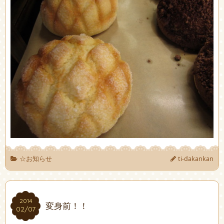
☆お知らせ
ti-dakankan
2014
2014
変身前！！
02/07
02/07