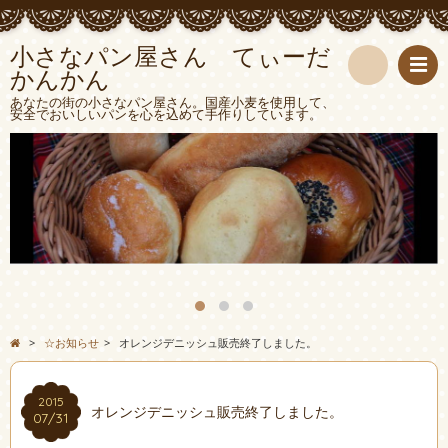
小さなパン屋さん てぃーだ
かんかん
検
あなたの街の小さなパン屋さん。国産小麦を使用して、
安全でおいしいパンを心を込めて手作りしています。
索
>
☆お知らせ
>
オレンジデニッシュ販売終了しました。
2015
オレンジデニッシュ販売終了しました。
07/31