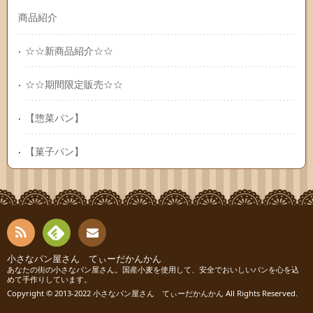
商品紹介
☆☆新商品紹介☆☆
☆☆期間限定販売☆☆
【惣菜パン】
【菓子パン】
RSS
Fee
小さなパン屋さん てぃーだかんかん
連絡
あなたの街の小さなパン屋さん。国産小麦を使用して、安全でおいしいパンを心を込
めて手作りしています。
dly
先
Copyright © 2013-2022
小さなパン屋さん てぃーだかんかん
All Rights Reserved.