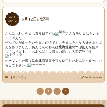
2013
2013
6月12日の記事
06/12
06/12
こんにちわ。今日も真夏日ですね
こんな暑い日はキンキ
ンに冷えた
ぜんざいが食べたい今日この頃です。今日はみんな大好きあんぱ
んを作りました。あんぱんのあんは
北海道産のつぶあん
を使用
しております。このあんぱんは職員の皆にも大変好評です
オープンした際は是非北海道産小豆を使用したあんぱん食べにい
らして下さいね
【菓子パン】
ti-dakankan
‹
1
…
3