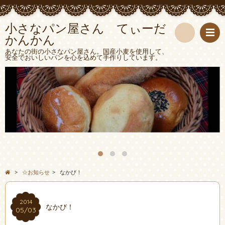
小さなパン屋さん てぃーだ
かんかん
検
あなたの街の小さなパン屋さん。国産小麦を使用して、
安全でおいしいパンを心を込めて手作りしています。
索
>
☆お知らせ
>
なかび！
2014
なかび！
05/03