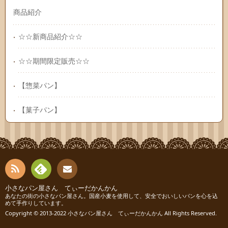
商品紹介
☆☆新商品紹介☆☆
☆☆期間限定販売☆☆
【惣菜パン】
【菓子パン】
RSS
Fee
小さなパン屋さん てぃーだかんかん
連絡
あなたの街の小さなパン屋さん。国産小麦を使用して、安全でおいしいパンを心を込
めて手作りしています。
dly
先
Copyright © 2013-2022
小さなパン屋さん てぃーだかんかん
All Rights Reserved.