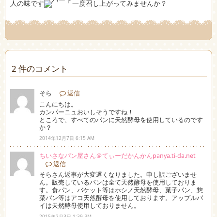
人の味です
一度召し上がってみませんか？
2 件のコメント
そら
返信
こんにちは。
カンパーニュおいしそうですね！
ところで、すべてのパンに天然酵母を使用しているのです
か？
2014年12月7日 6:15 AM
ちいさなパン屋さん＠てぃーだかんかん
panya.ti-da.net
返信
そらさん返事が大変遅くなりました。申し訳ございませ
ん。販売しているパンは全て天然酵母を使用しておりま
す。食パン、バケット等はホシノ天然酵母、菓子パン、惣
菜パン等はアコ天然酵母を使用しております。アップルパ
イは天然酵母使用しておりません。
2015年2月3日 1:39 PM