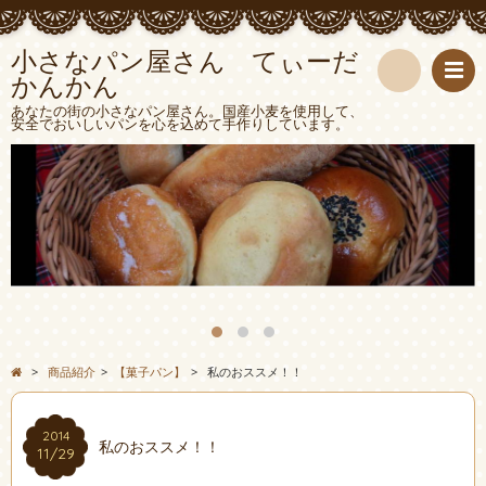
小さなパン屋さん てぃーだ
かんかん
検
あなたの街の小さなパン屋さん。国産小麦を使用して、
安全でおいしいパンを心を込めて手作りしています。
索
>
商品紹介
>
【菓子パン】
>
私のおススメ！！
2014
私のおススメ！！
11/29