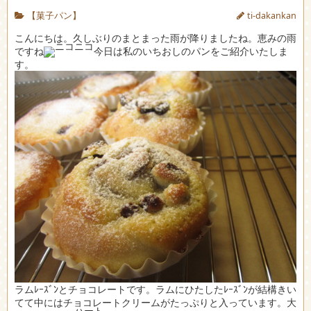
【菓子パン】
ti-dakankan
こんにちは。久しぶりのまとまった雨が降りましたね。恵みの雨
ですね
今日は私のいちおしのパンをご紹介いたしま
す。
ラムﾚｰｽﾞﾝとチョコレートです。ラムにひたしたﾚｰｽﾞﾝが結構きい
てて中にはチョコレートクリームがたっぷりと入っています。大