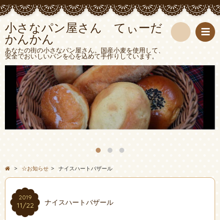
小さなパン屋さん てぃーだ
かんかん
検
あなたの街の小さなパン屋さん。国産小麦を使用して、
安全でおいしいパンを心を込めて手作りしています。
索
>
☆お知らせ
>
ナイスハートバザール
2019
ナイスハートバザール
11/22