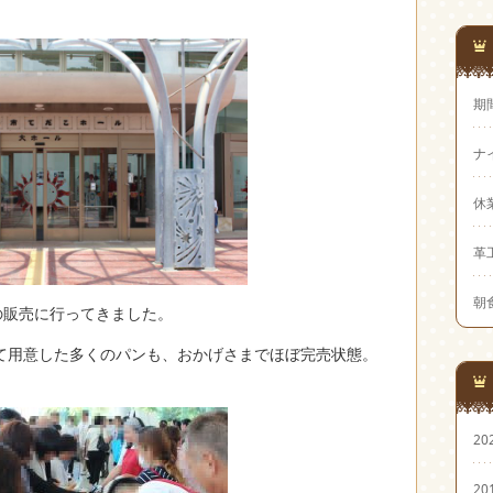
期
ナ
休
革
朝
の販売に行ってきました。
て用意した多くのパンも、おかげさまでほぼ完売状態。
20
20