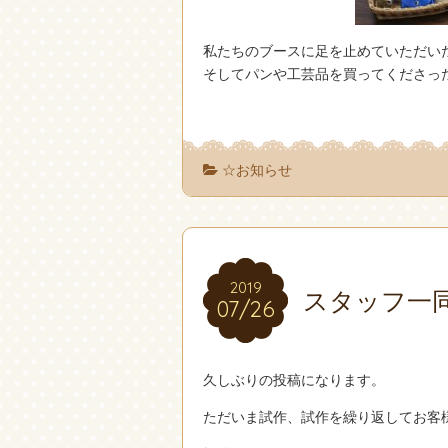
私たちのブースに足を止めていただい
そしてパンや工芸品を買ってくださっ
☆お知らせ
2019
2019
スタッフ一
07/26
07/26
久しぶりの投稿になります。
ただいま試作、試作を繰り返してお客