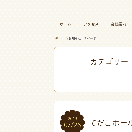
ホーム
アクセス
会社案内
>
☆お知らせ - 2 ページ
カテゴリー「
2019
2019
てだこホー
07/26
07/26