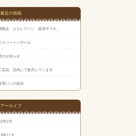
最近の投稿
間限定 エクレアパン 販売中です。
イスハートバザール
業のお知らせ
工芸品、店内にて販売しています
食用パンの提供
アーカイブ
22年2月
19年11月