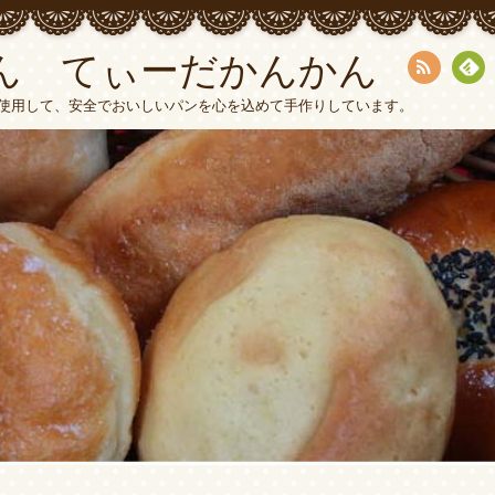
ん てぃーだかんかん
RSS
Fee
使用して、安全でおいしいパンを心を込めて手作りしています。
dly