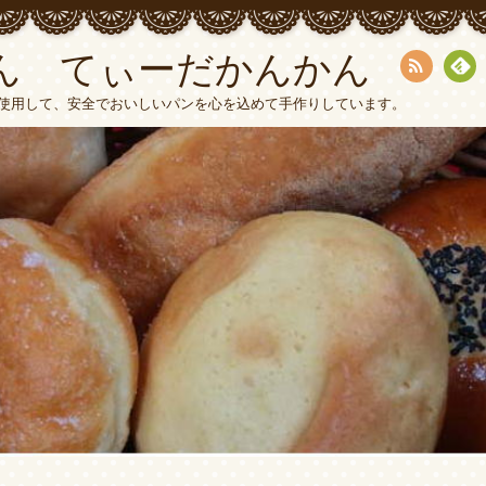
ん てぃーだかんかん
RSS
Fee
使用して、安全でおいしいパンを心を込めて手作りしています。
dly