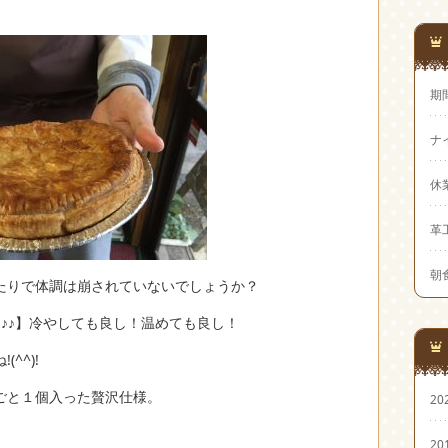
期
ナ
休
革
朝
たりで体調は崩されていないでしょうか？
♪♪】冷やしても良し！温めても良し！
^^)!
ごと１個入った贅沢仕様。
20
20