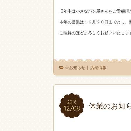
旧年中は小さなパン屋さんをご愛顧頂
本年の営業は１２月２８日までとし、
ご理解のほどよろしくお願いいたしま
☆お知らせ
|
店舗情報
2016
2016
休業のお知
12/08
12/08