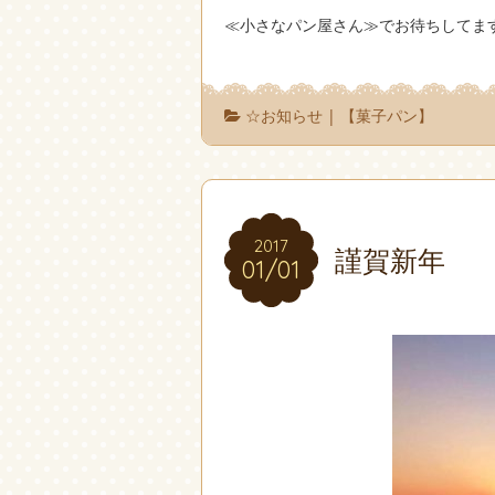
≪小さなパン屋さん≫でお待ちしてます(
☆お知らせ
|
【菓子パン】
2017
2017
謹賀新年
01/01
01/01