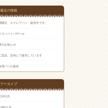
最近の投稿
間限定 エクレアパン 販売中です。
イスハートバザール
業のお知らせ
工芸品、店内にて販売しています
食用パンの提供
アーカイブ
22年2月
19年11月