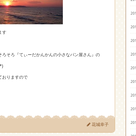
20
20
ます
20
20
そろそろ『てぃーだかんかんの小さなパン屋さん』の
)
20
ておりますので
20
20
20
20
花城幸子
20